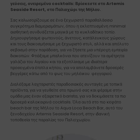
γεύσεις, ονειρεμένα cocktails: Βρίσκεστε στο Artemis
Seaside Resort, στο Παλιοχώρι της Μήλου.
Σας καλωσορίζουμε σε ένα ξεχωριστό παραθαλάσσιο
συγκρότημα διαμερισμάτων, όπου η εκλεπτυσμένη minimal
αισθητική συνδυάζεται μαγικά με το κυκλαδίτικο τοπίο.
Δημιουργήσαμε φωτεινούς, άνετους, κατάλευκους χώρους
και τους διακοσμήσαμε με ξεχωριστό στυλ, αλλά και απόλυτο
σεβασμό στην παράδοση, για να ζήσετε μια υπέροχη εμπειρία
διακοπών. Φτιάξαμε μπαλκόνια που ατενίζουν τα αμέτρητα
γαλάζια του Αιγαίου και τα εξοπλίσαμε με ιδιαίτερα
προσεγμένα έπιπλα κήπου, για να απολαμβάνετε δροσερές
βεγγέρες κάτω από το φως του μηλέικου
φεγγαριού.
Διαλέξαμε λαχταριστές παραδοσιακές συνταγές με τοπικά
προϊόντα, για να γευθείτε στο πρωινό σας και φέραμε στην
ομάδα μας έναν εξαιρετικό barista, για να δοκιμάσετε τα πιο
δροσερά καλοκαιρινά cocktails. Όλα αυτά στο πιο κεφάτο
beach bar της Μήλου το Aqua Loca Beach Bar, αυτό του
ξενοδοχείου Artemis Seaside Resort, στην ιδανική
τοποθεσία της παραλίας του Παλιοχωρίου.