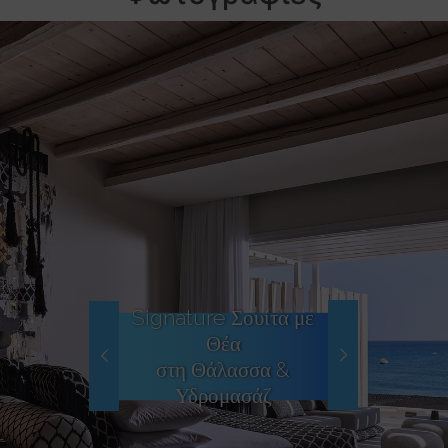
Signature Σουίτα με
Θέα
στη Θάλασσα &
Υδρομασάζ