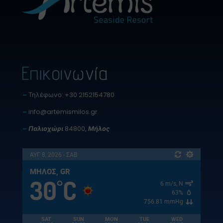
–
Τηλέφωνο: +30 2152154780
–
info@artemismilos.gr
–
Παλιοχώρι
84800,
Μήλος
ΑΥΓ 8, 2026 - ΣΑΒ
ΜΉΛΟΣ, GR
30
C
°
6 m/s, N
63%
756.81 mmHg
SAT
SUN
MON
TUE
WED